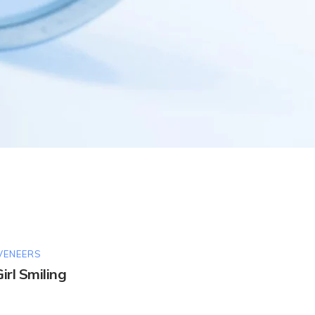
VENEERS
irl Smiling